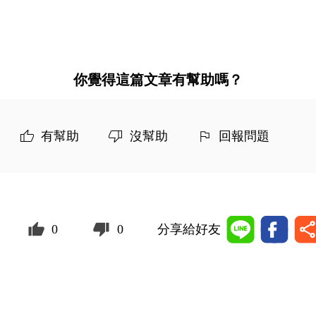
你覺得這篇文章有幫助嗎？
有幫助
沒幫助
回報問題
0
0
分享給好友