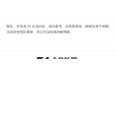
警語：本頁為 AI 生成內容，僅供參考。非商業用途，轉載請遵守相關
法規與智慧財產權，本公司保留最終解釋權。
防詐聲明
著作權聲明
免責聲明
關於我們
隱私權聲明
合作提案
追蹤 NOWNEWS 今日新聞