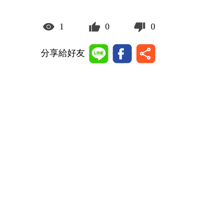
1
0
0
分享給好友