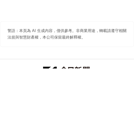
警語：本頁為 AI 生成內容，僅供參考。非商業用途，轉載請遵守相關
法規與智慧財產權，本公司保留最終解釋權。
防詐聲明
著作權聲明
免責聲明
關於我們
隱私權聲明
合作提案
追蹤 NOWNEWS 今日新聞