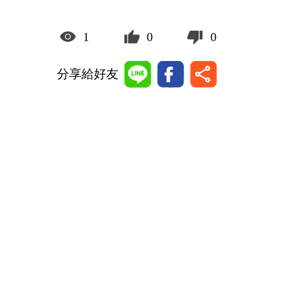
1
0
0
分享給好友