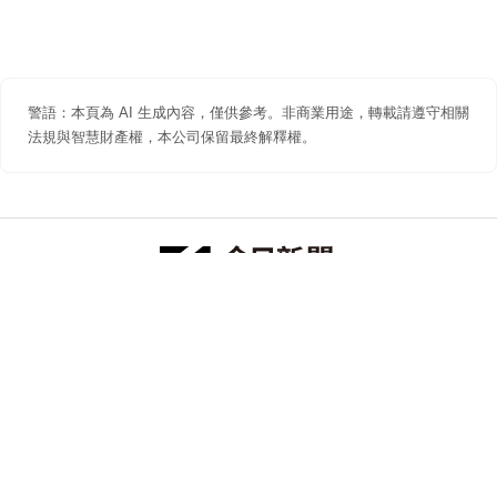
警語：本頁為 AI 生成內容，僅供參考。非商業用途，轉載請遵守相關
法規與智慧財產權，本公司保留最終解釋權。
防詐聲明
著作權聲明
免責聲明
關於我們
隱私權聲明
合作提案
追蹤 NOWNEWS 今日新聞