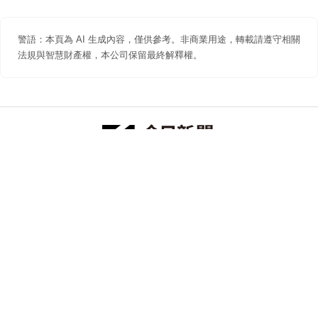
警語：本頁為 AI 生成內容，僅供參考。非商業用途，轉載請遵守相關
法規與智慧財產權，本公司保留最終解釋權。
防詐聲明
著作權聲明
免責聲明
關於我們
隱私權聲明
合作提案
追蹤 NOWNEWS 今日新聞