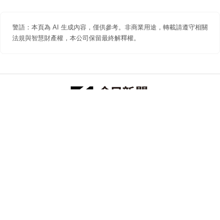
警語：本頁為 AI 生成內容，僅供參考。非商業用途，轉載請遵守相關
法規與智慧財產權，本公司保留最終解釋權。
防詐聲明
著作權聲明
免責聲明
關於我們
隱私權聲明
合作提案
追蹤 NOWNEWS 今日新聞