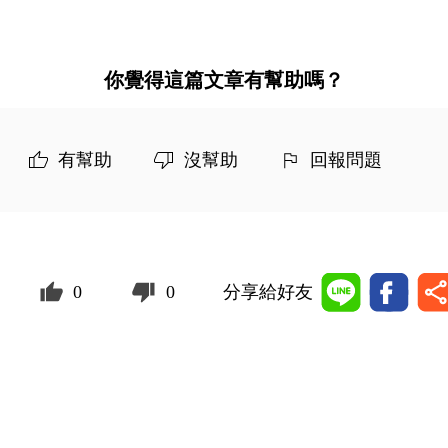
你覺得這篇文章有幫助嗎？
有幫助
沒幫助
回報問題
0
0
分享給好友