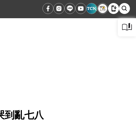
哭到亂七八