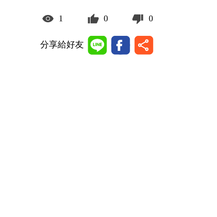
1
0
0
分享給好友