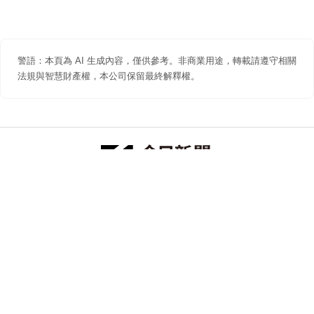
警語：本頁為 AI 生成內容，僅供參考。非商業用途，轉載請遵守相關
法規與智慧財產權，本公司保留最終解釋權。
防詐聲明
著作權聲明
免責聲明
關於我們
隱私權聲明
合作提案
追蹤 NOWNEWS 今日新聞