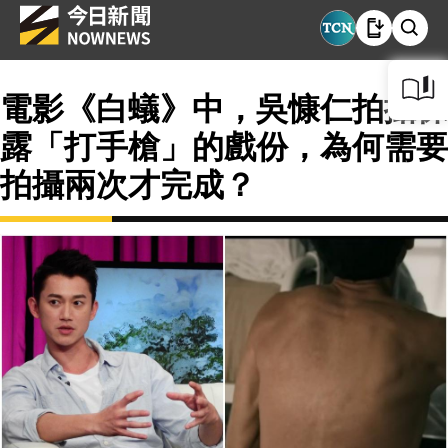
電影《白蟻》中，吳慷仁拍攝裸
露「打手槍」的戲份，為何需要
拍攝兩次才完成？