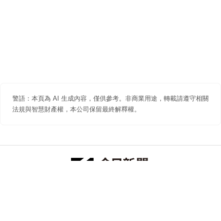
警語：本頁為 AI 生成內容，僅供參考。非商業用途，轉載請遵守相關
法規與智慧財產權，本公司保留最終解釋權。
防詐聲明
著作權聲明
免責聲明
關於我們
隱私權聲明
合作提案