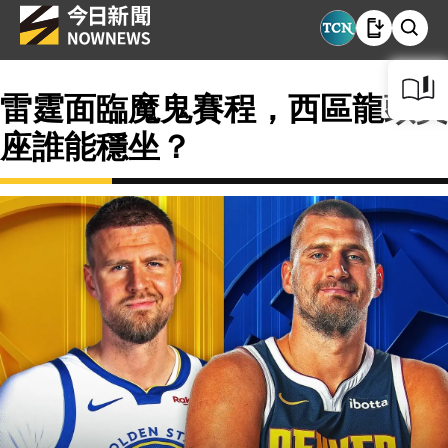
雷霆面臨魔鬼賽程，西區龍頭寶
座誰能穩坐？