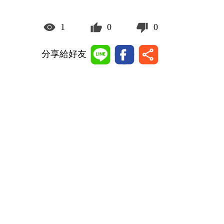
1
0
0
分享給好友