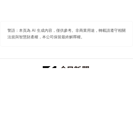
警語：本頁為 AI 生成內容，僅供參考。非商業用途，轉載請遵守相關
法規與智慧財產權，本公司保留最終解釋權。
防詐聲明
著作權聲明
免責聲明
關於我們
隱私權聲明
合作提案
追蹤 NOWNEWS 今日新聞