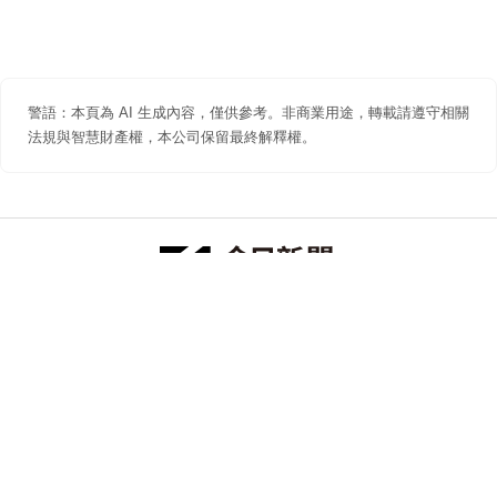
警語：本頁為 AI 生成內容，僅供參考。非商業用途，轉載請遵守相關
法規與智慧財產權，本公司保留最終解釋權。
防詐聲明
著作權聲明
免責聲明
關於我們
隱私權聲明
合作提案
追蹤 NOWNEWS 今日新聞