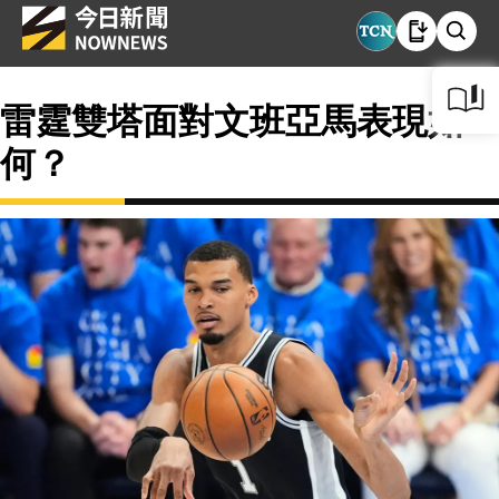
雷霆雙塔面對文班亞馬表現如
何？