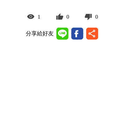
1
0
0
分享給好友