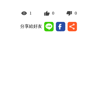
1
0
0
分享給好友