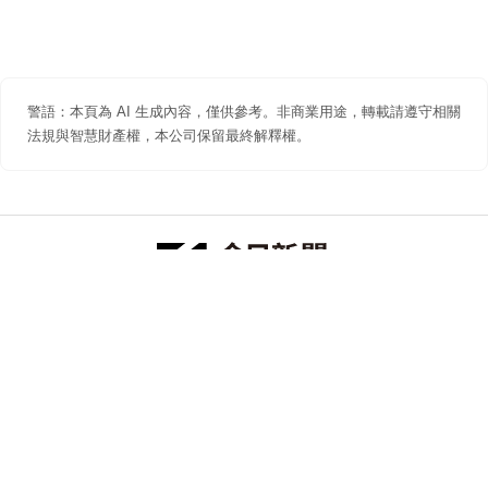
警語：本頁為 AI 生成內容，僅供參考。非商業用途，轉載請遵守相關
法規與智慧財產權，本公司保留最終解釋權。
防詐聲明
著作權聲明
免責聲明
關於我們
隱私權聲明
合作提案
追蹤 NOWNEWS 今日新聞