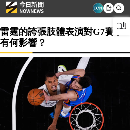
雷霆的誇張肢體表演對G7賽事
有何影響？