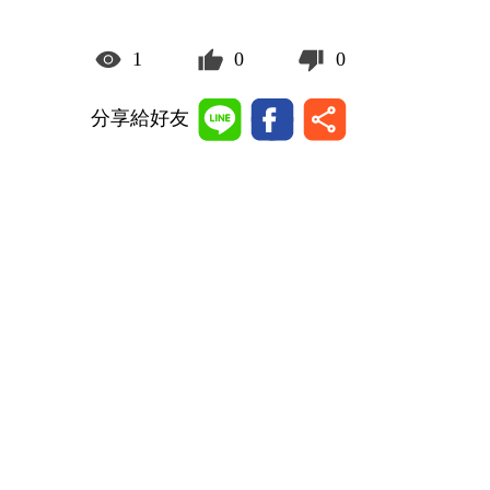
1
0
0
分享給好友