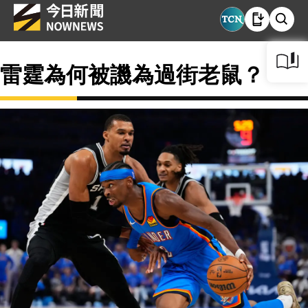
雷霆為何被譏為過街老鼠？