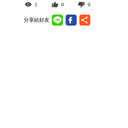
1
0
0
分享給好友