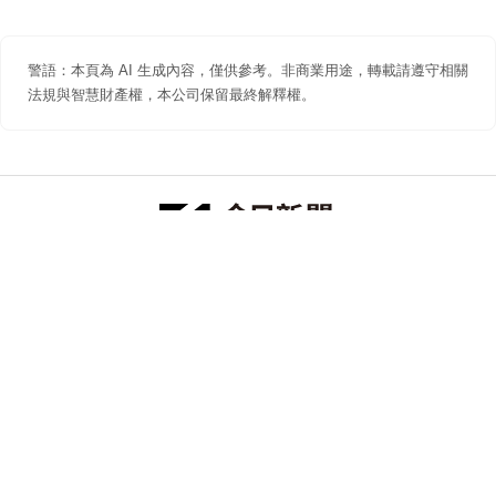
警語：本頁為 AI 生成內容，僅供參考。非商業用途，轉載請遵守相關
法規與智慧財產權，本公司保留最終解釋權。
防詐聲明
著作權聲明
免責聲明
關於我們
隱私權聲明
合作提案
追蹤 NOWNEWS 今日新聞