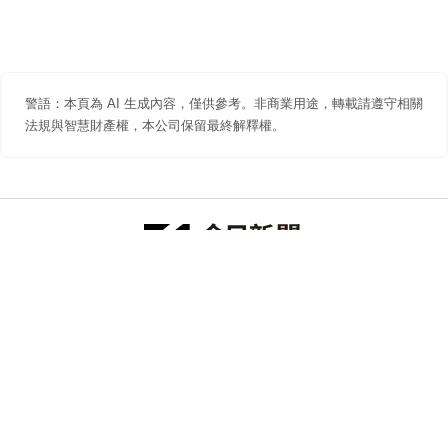
警語：本頁為 AI 生成內容，僅供參考。非商業用途，轉載請遵守相關
法規與智慧財產權，本公司保留最終解釋權。
防詐聲明
著作權聲明
免責聲明
關於我們
隱私權聲明
合作提案
追蹤 NOWNEWS 今日新聞