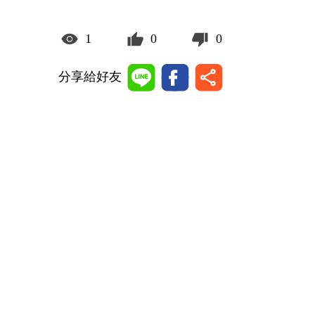
1
0
0
分享給好友