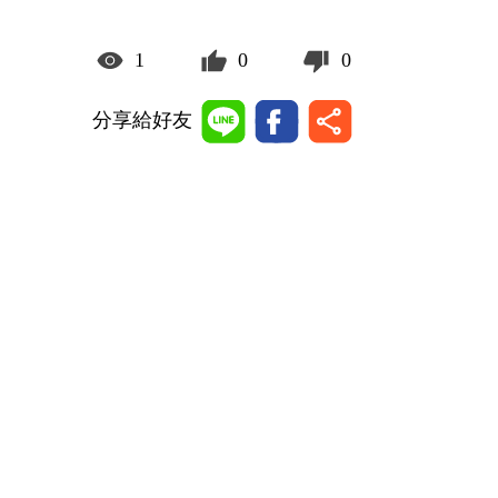
1
0
0
分享給好友