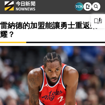
雷納德的加盟能讓勇士重返榮
耀？