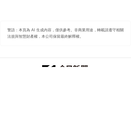
警語：本頁為 AI 生成內容，僅供參考。非商業用途，轉載請遵守相關
法規與智慧財產權，本公司保留最終解釋權。
防詐聲明
著作權聲明
免責聲明
關於我們
隱私權聲明
合作提案
追蹤 NOWNEWS 今日新聞