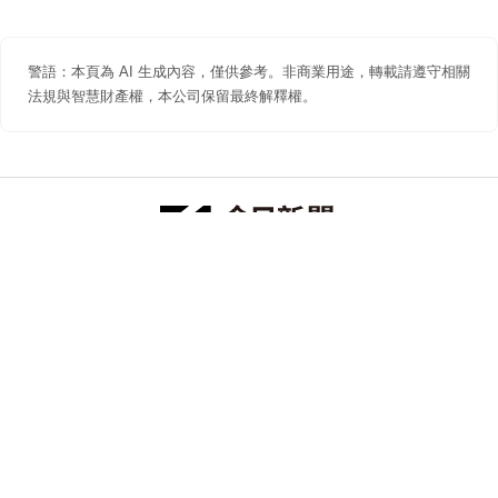
警語：本頁為 AI 生成內容，僅供參考。非商業用途，轉載請遵守相關
法規與智慧財產權，本公司保留最終解釋權。
防詐聲明
著作權聲明
免責聲明
關於我們
隱私權聲明
合作提案
追蹤 NOWNEWS 今日新聞