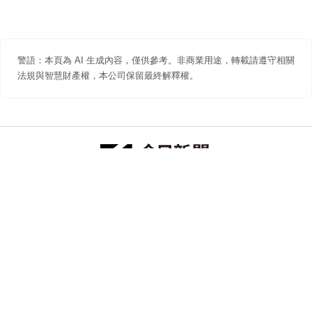
警語：本頁為 AI 生成內容，僅供參考。非商業用途，轉載請遵守相關
法規與智慧財產權，本公司保留最終解釋權。
防詐聲明
著作權聲明
免責聲明
關於我們
隱私權聲明
合作提案
追蹤 NOWNEWS 今日新聞