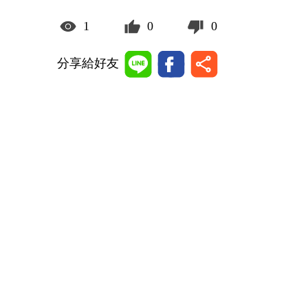
1
0
0
分享給好友