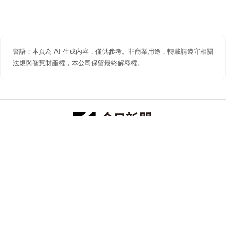
警語：本頁為 AI 生成內容，僅供參考。非商業用途，轉載請遵守相關
法規與智慧財產權，本公司保留最終解釋權。
防詐聲明
著作權聲明
免責聲明
關於我們
隱私權聲明
合作提案
追蹤 NOWNEWS 今日新聞