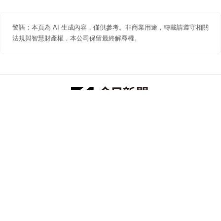
警語：本頁為 AI 生成內容，僅供參考。非商業用途，轉載請遵守相關
法規與智慧財產權，本公司保留最終解釋權。
防詐聲明
著作權聲明
免責聲明
關於我們
隱私權聲明
合作提案
追蹤 NOWNEWS 今日新聞