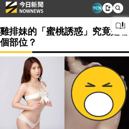
雞排妹的「蜜桃誘惑」究竟是哪
個部位？