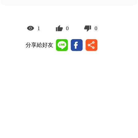
1
0
0
分享給好友