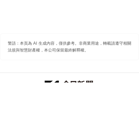
警語：本頁為 AI 生成內容，僅供參考。非商業用途，轉載請遵守相關
法規與智慧財產權，本公司保留最終解釋權。
防詐聲明
著作權聲明
免責聲明
關於我們
隱私權聲明
合作提案
追蹤 NOWNEWS 今日新聞