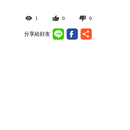
1
0
0
分享給好友