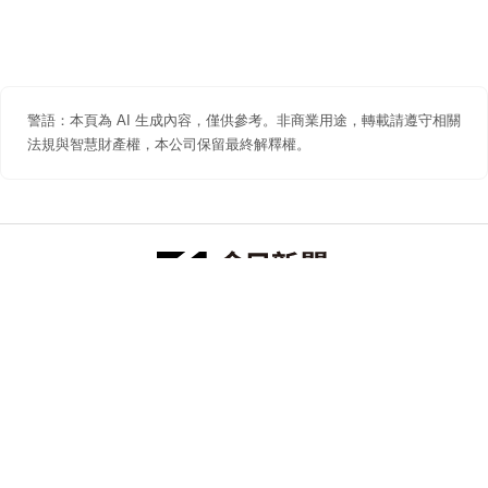
警語：本頁為 AI 生成內容，僅供參考。非商業用途，轉載請遵守相關
法規與智慧財產權，本公司保留最終解釋權。
防詐聲明
著作權聲明
免責聲明
關於我們
隱私權聲明
合作提案
追蹤 NOWNEWS 今日新聞