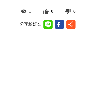
1
0
0
分享給好友