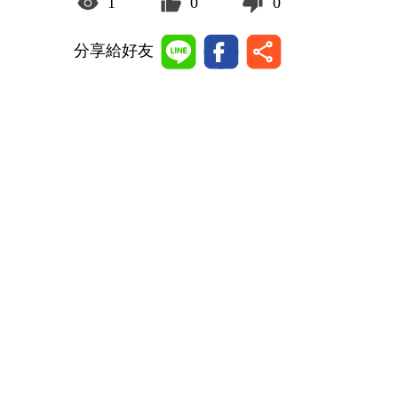
1
0
0
分享給好友