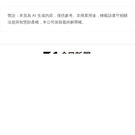
警語：本頁為 AI 生成內容，僅供參考。非商業用途，轉載請遵守相關
法規與智慧財產權，本公司保留最終解釋權。
防詐聲明
著作權聲明
免責聲明
關於我們
隱私權聲明
合作提案
追蹤 NOWNEWS 今日新聞