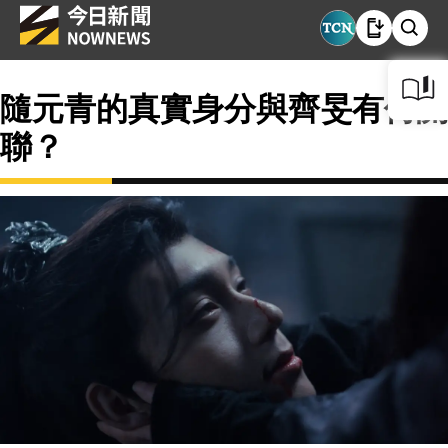
隨元青的真實身分與齊旻有何關
聯？