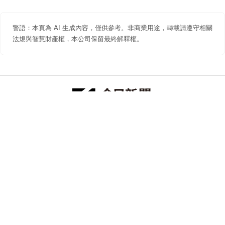
警語：本頁為 AI 生成內容，僅供參考。非商業用途，轉載請遵守相關
法規與智慧財產權，本公司保留最終解釋權。
防詐聲明
著作權聲明
免責聲明
關於我們
隱私權聲明
合作提案
追蹤 NOWNEWS 今日新聞