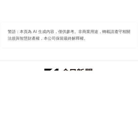
警語：本頁為 AI 生成內容，僅供參考。非商業用途，轉載請遵守相關
法規與智慧財產權，本公司保留最終解釋權。
防詐聲明
著作權聲明
免責聲明
關於我們
隱私權聲明
合作提案
追蹤 NOWNEWS 今日新聞