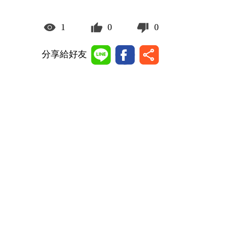
1
0
0
分享給好友