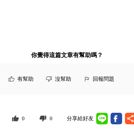
你覺得這篇文章有幫助嗎？
有幫助
沒幫助
回報問題
0
0
分享給好友