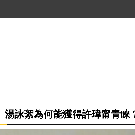
、湯詠絮為何能獲得許瑋甯青睞