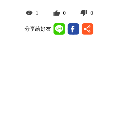
1
0
0
分享給好友