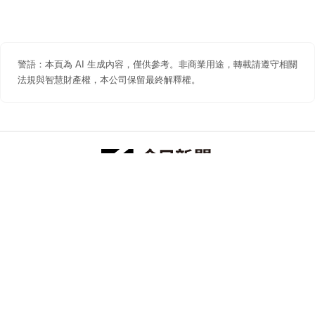
警語：本頁為 AI 生成內容，僅供參考。非商業用途，轉載請遵守相關
法規與智慧財產權，本公司保留最終解釋權。
防詐聲明
著作權聲明
免責聲明
關於我們
隱私權聲明
合作提案
追蹤 NOWNEWS 今日新聞