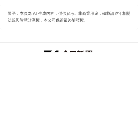
警語：本頁為 AI 生成內容，僅供參考。非商業用途，轉載請遵守相關
法規與智慧財產權，本公司保留最終解釋權。
防詐聲明
著作權聲明
免責聲明
關於我們
隱私權聲明
合作提案
追蹤 NOWNEWS 今日新聞