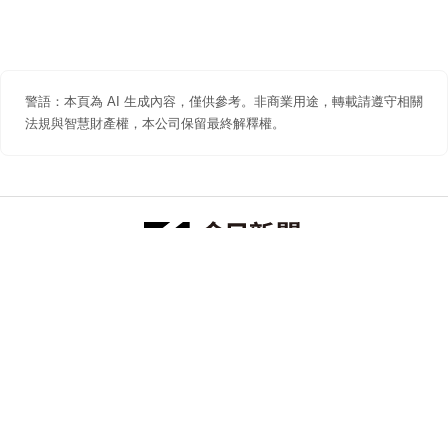
警語：本頁為 AI 生成內容，僅供參考。非商業用途，轉載請遵守相關
法規與智慧財產權，本公司保留最終解釋權。
防詐聲明
著作權聲明
免責聲明
關於我們
隱私權聲明
合作提案
追蹤 NOWNEWS 今日新聞