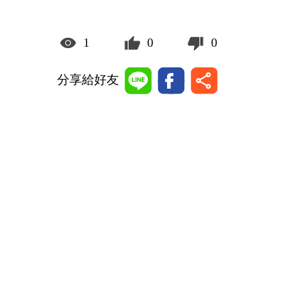
1
0
0
分享給好友