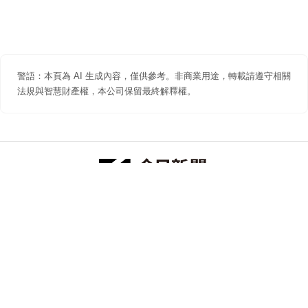
警語：本頁為 AI 生成內容，僅供參考。非商業用途，轉載請遵守相關
法規與智慧財產權，本公司保留最終解釋權。
防詐聲明
著作權聲明
免責聲明
關於我們
隱私權聲明
合作提案
追蹤 NOWNEWS 今日新聞