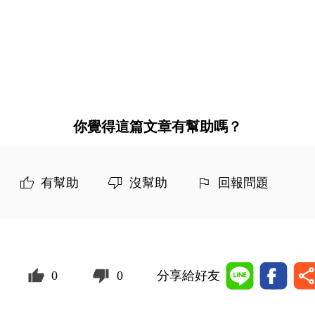
你覺得這篇文章有幫助嗎？
有幫助
沒幫助
回報問題
0
0
分享給好友