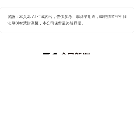
警語：本頁為 AI 生成內容，僅供參考。非商業用途，轉載請遵守相關
法規與智慧財產權，本公司保留最終解釋權。
防詐聲明
著作權聲明
免責聲明
關於我們
隱私權聲明
合作提案
追蹤 NOWNEWS 今日新聞