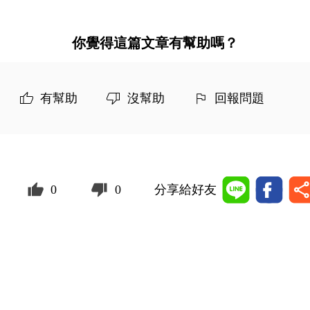
你覺得這篇文章有幫助嗎？
有幫助
沒幫助
回報問題
0
0
分享給好友