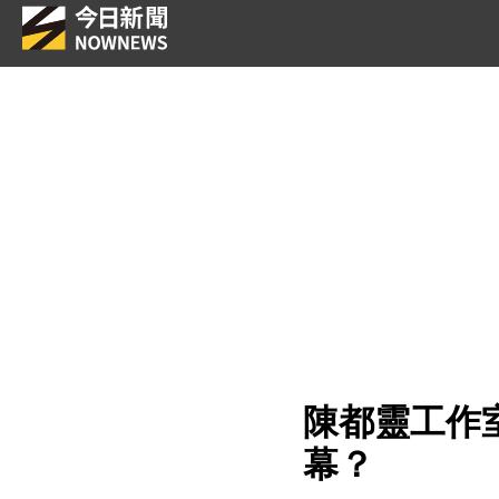
陳都靈工作
幕？