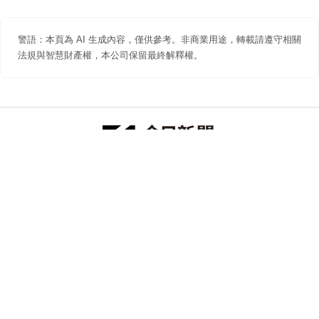
警語：本頁為 AI 生成內容，僅供參考。非商業用途，轉載請遵守相關
法規與智慧財產權，本公司保留最終解釋權。
防詐聲明
著作權聲明
免責聲明
關於我們
隱私權聲明
合作提案
追蹤 NOWNEWS 今日新聞