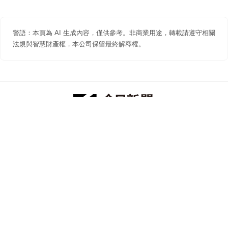
警語：本頁為 AI 生成內容，僅供參考。非商業用途，轉載請遵守相關
法規與智慧財產權，本公司保留最終解釋權。
防詐聲明
著作權聲明
免責聲明
關於我們
隱私權聲明
合作提案
追蹤 NOWNEWS 今日新聞