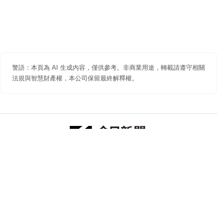
警語：本頁為 AI 生成內容，僅供參考。非商業用途，轉載請遵守相關
法規與智慧財產權，本公司保留最終解釋權。
防詐聲明
著作權聲明
免責聲明
關於我們
隱私權聲明
合作提案
追蹤 NOWNEWS 今日新聞