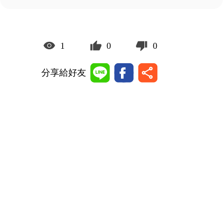
1
0
0
分享給好友