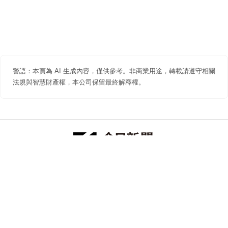
警語：本頁為 AI 生成內容，僅供參考。非商業用途，轉載請遵守相關
法規與智慧財產權，本公司保留最終解釋權。
防詐聲明
著作權聲明
免責聲明
關於我們
隱私權聲明
合作提案
追蹤 NOWNEWS 今日新聞