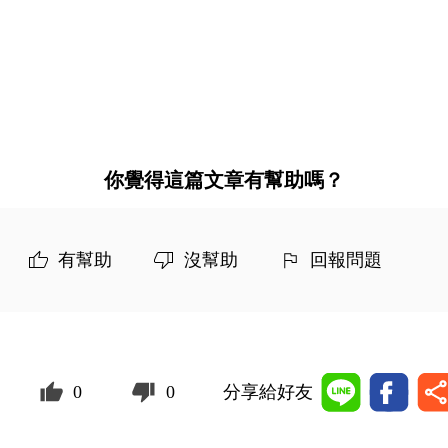
你覺得這篇文章有幫助嗎？
有幫助
沒幫助
回報問題
0
0
分享給好友