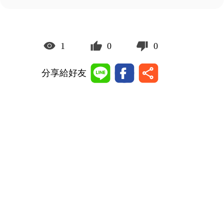
1
0
0
分享給好友