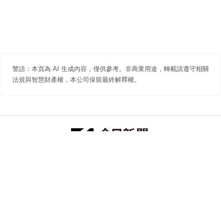
警語：本頁為 AI 生成內容，僅供參考。非商業用途，轉載請遵守相關
法規與智慧財產權，本公司保留最終解釋權。
防詐聲明
著作權聲明
免責聲明
關於我們
隱私權聲明
合作提案
追蹤 NOWNEWS 今日新聞