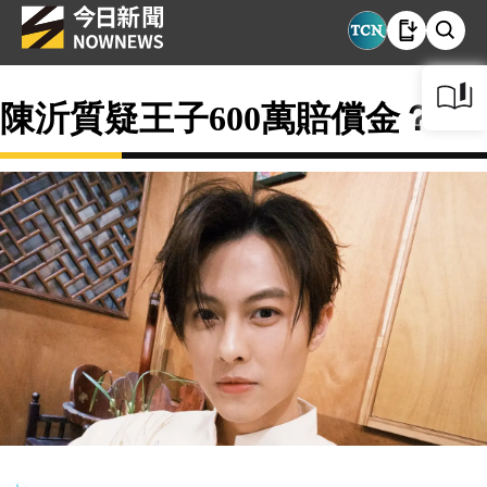
陳沂質疑王子600萬賠償金？