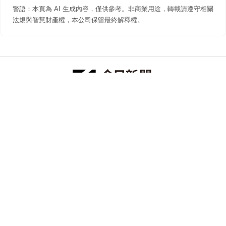
警語：本頁為 AI 生成內容，僅供參考。非商業用途，轉載請遵守相關
法規與智慧財產權，本公司保留最終解釋權。
防詐聲明
著作權聲明
免責聲明
關於我們
隱私權聲明
合作提案
追蹤 NOWNEWS 今日新聞
© 今日傳媒(股)公司版權所有，非經授權，不許轉載本網站內容 ©