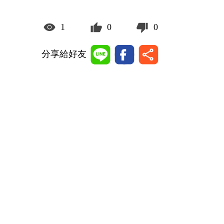
1
0
0
分享給好友