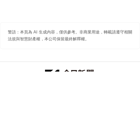
警語：本頁為 AI 生成內容，僅供參考。非商業用途，轉載請遵守相關
法規與智慧財產權，本公司保留最終解釋權。
防詐聲明
著作權聲明
免責聲明
關於我們
隱私權聲明
合作提案
追蹤 NOWNEWS 今日新聞