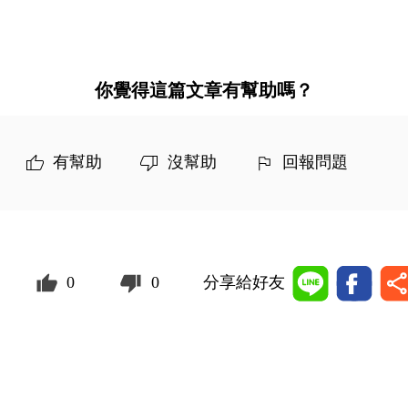
你覺得這篇文章有幫助嗎？
有幫助
沒幫助
回報問題
0
0
分享給好友