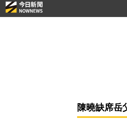
陳曉缺席岳