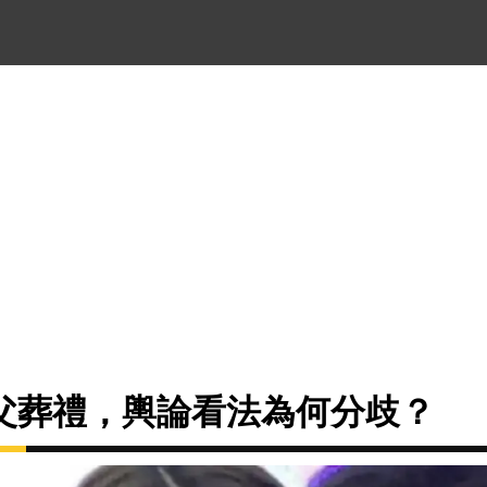
父葬禮，輿論看法為何分歧？