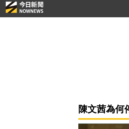
陳文茜為何