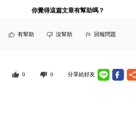
你覺得這篇文章有幫助嗎？
有幫助
沒幫助
回報問題
0
0
分享給好友