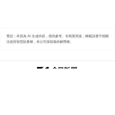
警語：本頁為 AI 生成內容，僅供參考。非商業用途，轉載請遵守相關
法規與智慧財產權，本公司保留最終解釋權。
防詐聲明
著作權聲明
免責聲明
關於我們
隱私權聲明
合作提案
追蹤 NOWNEWS 今日新聞