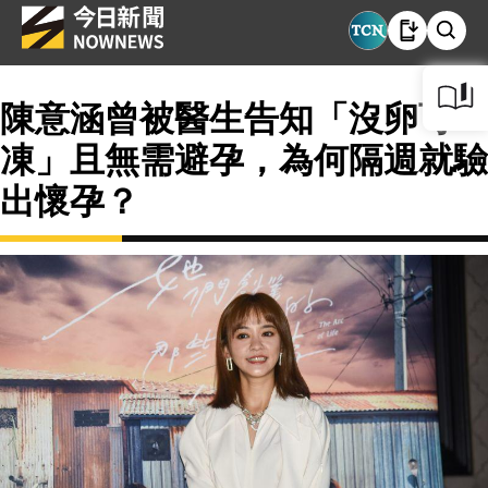
陳意涵曾被醫生告知「沒卵可
凍」且無需避孕，為何隔週就驗
出懷孕？