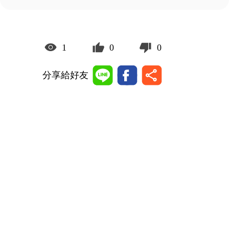
1
0
0
分享給好友