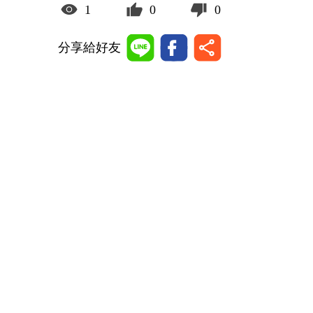
1
0
0
分享給好友