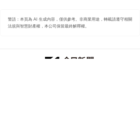
警語：本頁為 AI 生成內容，僅供參考。非商業用途，轉載請遵守相關
法規與智慧財產權，本公司保留最終解釋權。
防詐聲明
著作權聲明
免責聲明
關於我們
隱私權聲明
合作提案
追蹤 NOWNEWS 今日新聞