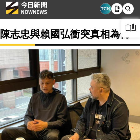
陳志忠與賴國弘衝突真相為何？