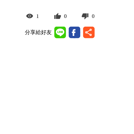
1
0
0
分享給好友