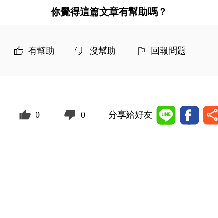
你覺得這篇文章有幫助嗎？
有幫助
沒幫助
回報問題
0
0
分享給好友