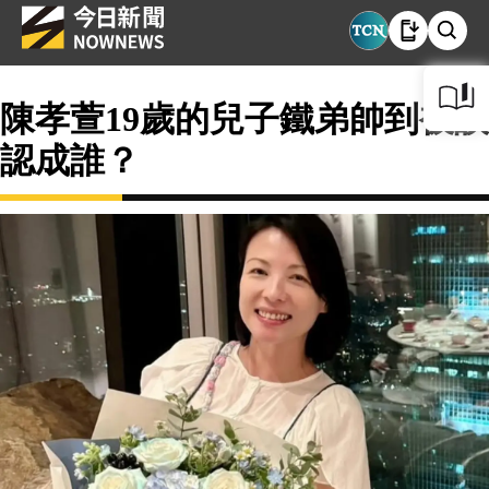
陳孝萱19歲的兒子鐵弟帥到被誤
認成誰？