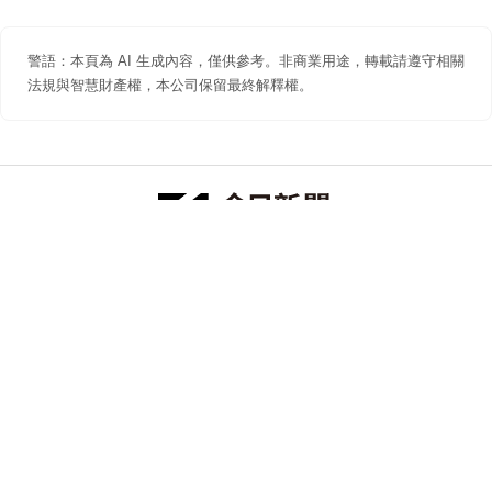
警語：本頁為 AI 生成內容，僅供參考。非商業用途，轉載請遵守相關
法規與智慧財產權，本公司保留最終解釋權。
防詐聲明
著作權聲明
免責聲明
關於我們
隱私權聲明
合作提案
追蹤 NOWNEWS 今日新聞