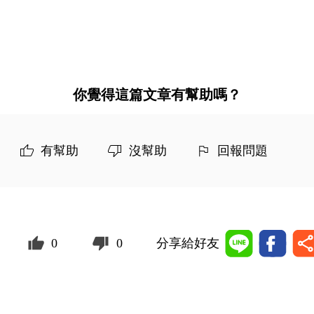
你覺得這篇文章有幫助嗎？
有幫助
沒幫助
回報問題
0
0
分享給好友